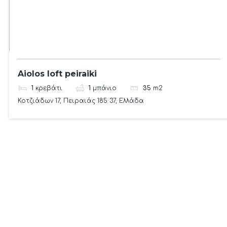
Aiolos loft peiraiki
1
κρεβάτι
1
μπάνιο
35
m2
Κοτζιάδων 17, Πειραιάς 185 37, Ελλάδα