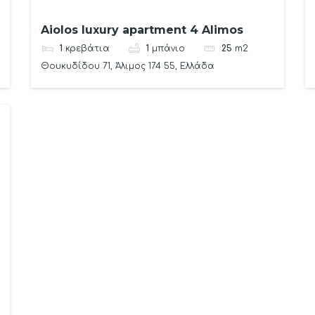
Aiolos luxury apartment 4 Alimos
1
κρεβάτια
1
μπάνιο
25
m2
Θουκυδίδου 71, Άλιμος 174 55, Ελλάδα