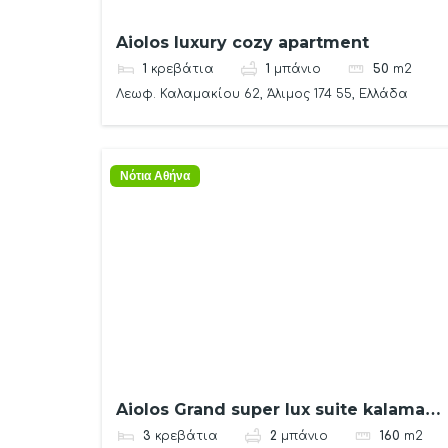
Aiolos luxury cozy apartment
1
κρεβάτια
1
μπάνιο
50
m2
Λεωφ. Καλαμακίου 62, Άλιμος 174 55, Ελλάδα
Νότια Αθήνα
Aiolos Grand super lux suite kalamaki
Alimos near the sea
3
κρεβάτια
2
μπάνιο
160
m2