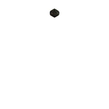
Βοήθεια
Συχνές ερωτήσεις
Πολιτική απορρήτου
Επικοινωνία
info@aiolosapartments.com
+30 6906810340