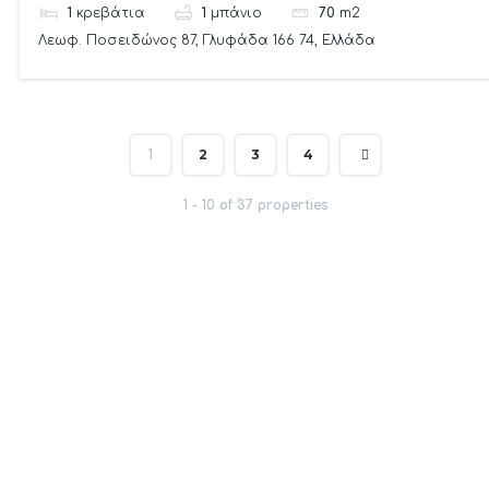
1
κρεβάτια
1
μπάνιο
70
m2
Λεωφ. Ποσειδώνος 87, Γλυφάδα 166 74, Ελλάδα
2
3
4
1
1 - 10 of 37 properties