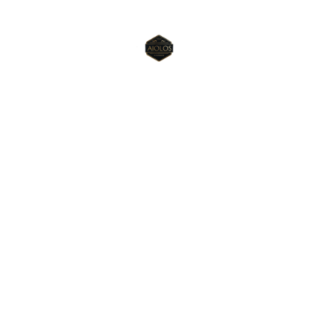
Βοήθεια
Συχνές ερωτήσεις
Πολιτική απορρήτου
Επικοινωνία
info@aiolosapartments.com
+30 6906810340