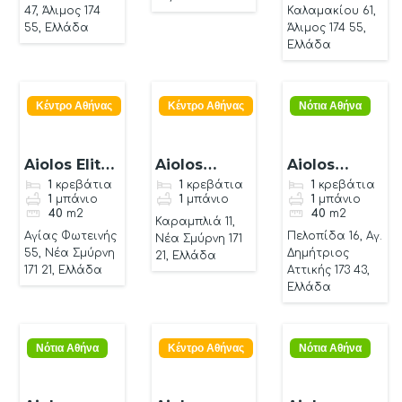
47, Άλιμος 174
Καλαμακίου 61,
55, Ελλάδα
Άλιμος 174 55,
Ελλάδα
Κέντρο Αθήνας
Κέντρο Αθήνας
Νότια Αθήνα
Aiolos Elite
Aiolos
Aiolos
apartment
koukaki
luxury
1
κρεβάτια
1
κρεβάτια
1
κρεβάτια
1
μπάνιο
1
μπάνιο
1
μπάνιο
apartment
apartment
40
m2
40
m2
Καραμπλιά 11,
4
Αγίας Φωτεινής
Πελοπίδα 16, Αγ.
Νέα Σμύρνη 171
55, Νέα Σμύρνη
Δημήτριος
21, Ελλάδα
171 21, Ελλάδα
Αττικής 173 43,
Ελλάδα
Νότια Αθήνα
Κέντρο Αθήνας
Νότια Αθήνα