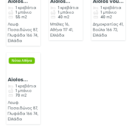
Aiolos
Aiolos
Aiolos voula
Glyfada 5
koukaki
apartment
1
κρεβάτια
1
κρεβάτια
1
κρεβάτια
1
μπάνιο
1
μπάνιο
1
μπάνιο
Apartment
apartment 1
55
m2
40
m2
40
m2
Λεωφ.
Μπέλες 16,
Δημοκρατίας 41,
Ποσειδώνος 87,
Αθήνα 117 41,
Βούλα 166 73,
Γλυφάδα 166 74,
Ελλάδα
Ελλάδα
Ελλάδα
Νότια Αθήνα
Aiolos
Glyfada
1
κρεβάτια
1
μπάνιο
view sea
70
m2
suite 6
Λεωφ.
Ποσειδώνος 87,
Γλυφάδα 166 74,
Ελλάδα