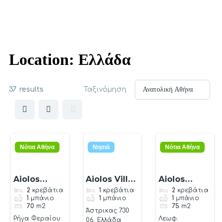
Location:
Ελλάδα
37 results
Ταξινόμηση
Νότια Αθήνα
Νησιά
Νότια Αθήνα
Aiolos
Aiolos Villa
Aiolos
luxury suite
Ellia astrikas
luxury suite
2
κρεβάτια
1
κρεβάτια
2
κρεβάτια
1
μπάνιο
1
μπάνιο
1
μπάνιο
2
70
m2
75
m2
Άστρικας 730
Ρήγα Φεραίου
Λεωφ.
06, Ελλάδα