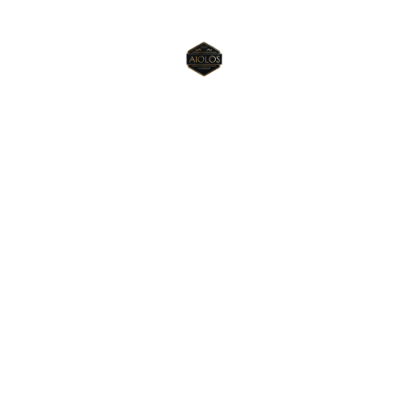
Βοήθεια
Συχνές ερωτήσεις
Πολιτική απορρήτου
Επικοινωνία
info@aiolosapartments.com
+30 6906810340