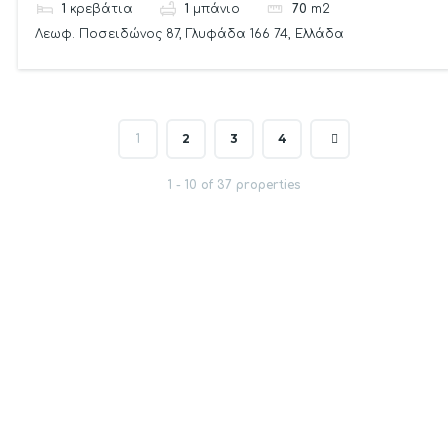
1
κρεβάτια
1
μπάνιο
70
m2
Λεωφ. Ποσειδώνος 87, Γλυφάδα 166 74, Ελλάδα
2
3
4
1
1 - 10 of 37 properties